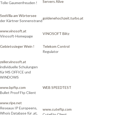
Servers Alive
Tolle Gaumenfreuden !
SeeVilla am Wörtersee
goldenehochzeit.turbo.at
der Kärtner Sonnenstrand
www.vinosoft.at
VINOSOFT Blitz
Vinosoft-Homepage
Gebietssieger Wein !
Telekom Control
Regulator
zeller.vinosoft.at
individuelle Schulungen
für MS OFFICE und
WINDOWS
www.bpftp.com
WEB SPEEDTEST
Bullet Proof Ftp Client
www.ripe.net
Reseaux IP Europeens,
www.cuteftp.com
Whois Database für .at,
CuteFtp Client